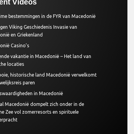
ent Videos
ime bestemmingen in de FYR van Macedonië
gen Viking Geschiedenis Invasie van
nië en Griekenland
nië Casino’s
nde vakantie in Macedonië – Het land van
che locaties
oie, historische land Macedonië verwelkomt
welijksreis paren
swaardigheden in Macedonië
al Macedonië dompelt zich onder in de
he Zee vol zomerresorts en spirituele
erpracht