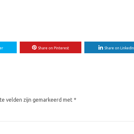
er
Share on Pinterest
Share on LinkedIn
te velden zijn gemarkeerd met
*