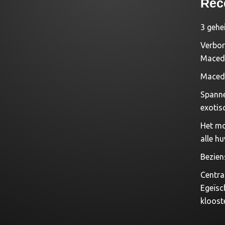
Rec
3 gehe
Verbor
Macedo
Macedo
Spanne
exotis
Het mo
alle hu
Bezien
Centra
Egeïsc
kloost