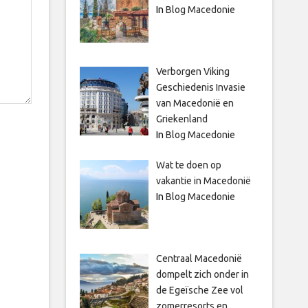
In
Blog Macedonie
Verborgen Viking
Geschiedenis Invasie
van Macedonië en
Griekenland
In
Blog Macedonie
Wat te doen op
vakantie in Macedonië
In
Blog Macedonie
Centraal Macedonië
dompelt zich onder in
de Egeïsche Zee vol
zomerresorts en