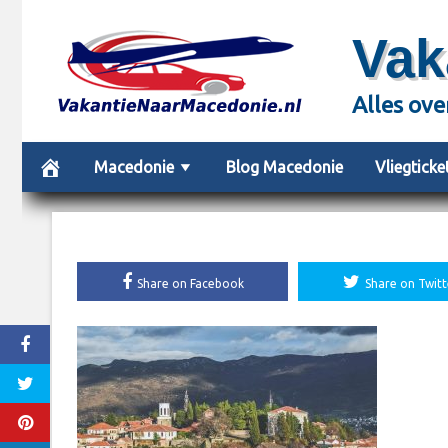
Skip
Vak
to
content
Alles ove
Macedonie
Blog Macedonie
Vliegtick
Share on Facebook
Share on Twitt